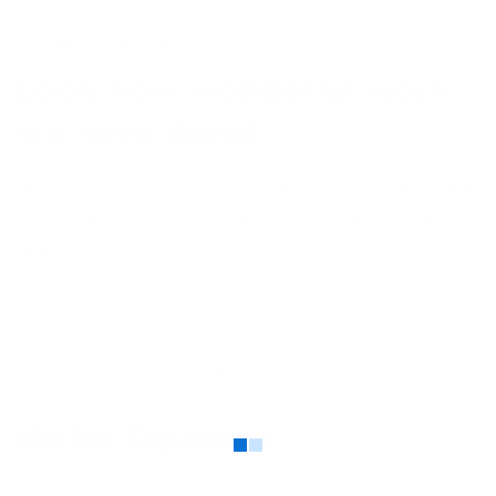
Portfolio
Look how wonderful work
we have done!
At vero eos et accusamus et iusto odio digni goiku
ssimos ducimus qui blanditiis praese. Ntium voluum
deleniti atque corrupti quos.
Market Expansion
Dut perspiciatis unde omnis iste natus error sit