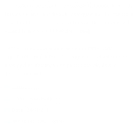
voluptatems accusantium doloremqu laudan tiums ut,
totams se aperiam, eaque ipsa quae ab illo inventore
veritatis et quasi architecto beatae duis autems vell
eums iriure dolors in hendrerit saep.
Eveniet in vulputate velit esse molestie cons to
equat, vel illum dolore eu feugiat nulla facilisis seds
eros sed et accumsan et iusto odio dignis sim.
Temporibus autem.
Category:
Strategy
Client:
Real Madrid C.F
Date:
24/11/2017
Website:
www.giorf.esp
Finance Strategy