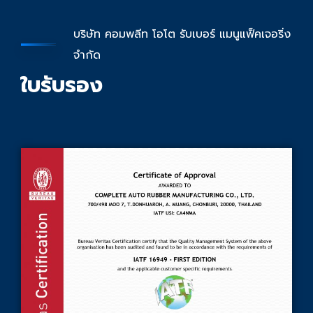
บริษัท คอมพลีท โอโต รับเบอร์ แมนูแฟ็คเจอริ่ง
จำกัด
ใบรับรอง