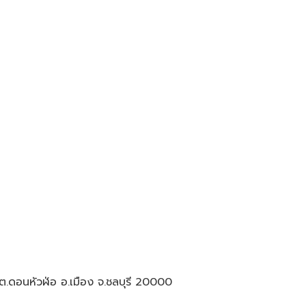
.ดอนหัวฬ่อ อ.เมือง จ.ชลบุรี 20000