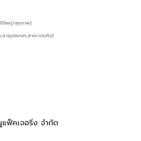
บัติเหตุ/สุขภาพ)
รส,ลาอุปสมบท,ลาฌาปนกิจ)
แฟ็คเจอริ่ง จำกัด