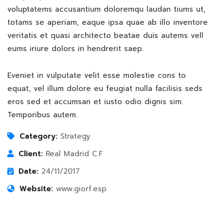
voluptatems accusantium doloremqu laudan tiums ut,
totams se aperiam, eaque ipsa quae ab illo inventore
veritatis et quasi architecto beatae duis autems vell
eums iriure dolors in hendrerit saep.
Eveniet in vulputate velit esse molestie cons to
equat, vel illum dolore eu feugiat nulla facilisis seds
eros sed et accumsan et iusto odio dignis sim.
Temporibus autem.
Category:
Strategy
Client:
Real Madrid C.F
Date:
24/11/2017
Website:
www.giorf.esp
Finance Strategy